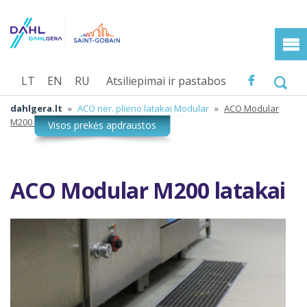
LT
EN
RU
Atsiliepimai ir pastabos
dahlgera.lt
»
ACO ner. plieno latakai Modular
»
ACO Modular
M200 latakai
ACO Modular M200 latakai