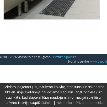
©2019-2026 Visos teisės apsaugotos.
Privatumo politika
Svetainę sukūrė:
www.pepa.lt
Siekdami pagerinti Jūsų naršymo kokybę, statistiniais ir rinkodaros
tikslais šioje svetainėje naudojame slapukus (angl. cookies). Ar
sutinkate, kad slapukai būtų naudojami informacijai apie Jūsų
naršymo istoriją kaupti?
Sutinku
|
Nesutinku
|
Privatumo politika