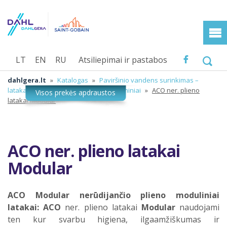
LT
EN
RU
Atsiliepimai ir pastabos
dahlgera.lt
»
Katalogas
»
Paviršinio vandens surinkimas –
latakai
»
ACO nerūdijančio plieno gaminiai
»
ACO ner. plieno
latakai Modular
ACO ner. plieno latakai
Modular
ACO Modular nerūdijančio plieno moduliniai
latakai:
ACO
ner. plieno latakai
Modular
naudojami
ten kur svarbu higiena, ilgaamžiškumas ir