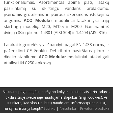
funkcionalumas. Asortimentas apima platų latakų
pasirinkimą su skirtingu vandens pralaidumu,
įvairiomis grotelėmis ir įvairaus skersmens ištekėjimo
angomis.
ACO Modular
moduliniai latakai
yra trijų
skirtingų modelių: M20, M125 ir M200. Gaminami iš
dviejų rūšių plieno: 1.4301 (AISI 304) ir 1.4404 (AISI 316).
Latakai ir grotelės yra išbandyti pagal EN 1433 normą ir
paženklinti CE ženklu. Dėl riboto paviršiaus ploto ir
didelio stabilumo,
ACO Modular
moduliniai latakai
gali
atlaikyti iki C250 apkrovą.
Siekdami pagerinti Jūsų naršymo kokybę, statistiniais ir rinkodaros
©2019-2026 Visos teisės apsaugotos.
Privatumo politika
Svetainę sukūrė:
www.pepa.lt
tikslais šioje svetainėje naudojame slapukus (angl. cookies). Ar
sutinkate, kad slapukai būtų naudojami informacijai apie Jūsų
naršymo istoriją kaupti?
Sutinku
|
Nesutinku
|
Privatumo politika