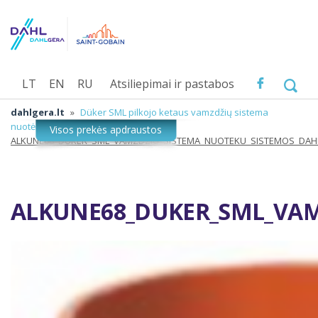
LT
EN
RU
Atsiliepimai ir pastabos
dahlgera.lt
»
Düker SML pilkojo ketaus vamzdžių sistema
nuotėkoms
»
ALKUNE68_DUKER_SML_VAMZDZIU_SISTEMA_NUOTEKU_SISTEMOS_DAH
ALKUNE68_DUKER_SML_VAM