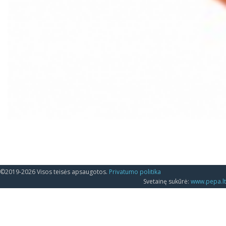
©2019-2026 Visos teisės apsaugotos.
Privatumo politika
Svetainę sukūrė:
www.pepa.lt