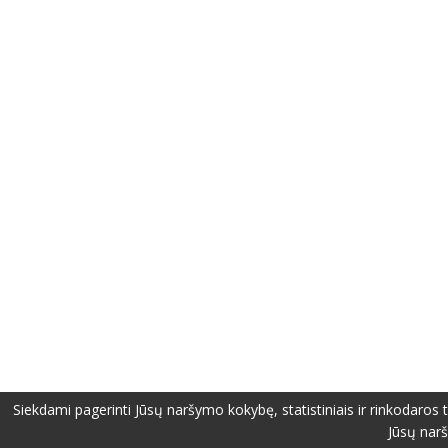
Siekdami pagerinti Jūsų naršymo kokybę, statistiniais ir rinkodaros 
Jūsų narš