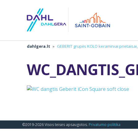
dahlgera.lt
»
GEBERIT grupės KOLO keraminiai prietaisai
WC_DANGTIS_G
©2019-2026 Visos teisės apsaugotos.
Privatumo politika