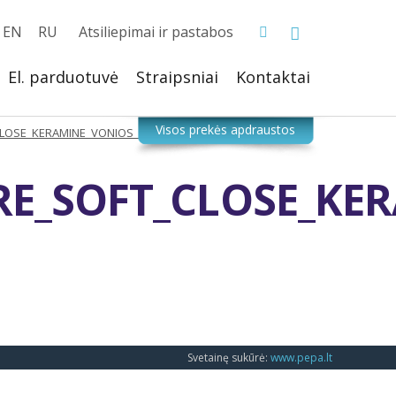
EN
RU
Atsiliepimai ir pastabos
El. parduotuvė
Straipsniai
Kontaktai
CLOSE_KERAMINE_VONIOS_IRANGA_DAHLGERA
RE_SOFT_CLOSE_KE
Svetainę sukūrė:
www.pepa.lt