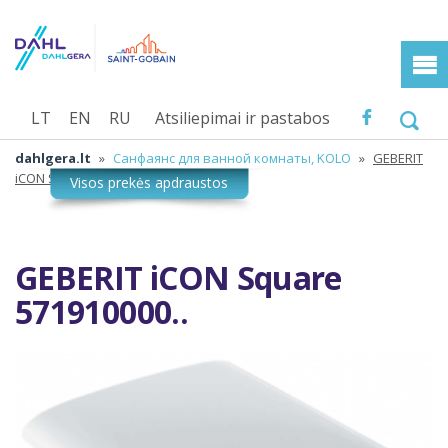
LT
EN
RU
Atsiliepimai ir pastabos
dahlgera.lt
»
Санфаянс для ванной комнаты, KOLO
»
GEBERIT
iCON Square 571910000..
GEBERIT iCON Square
571910000..