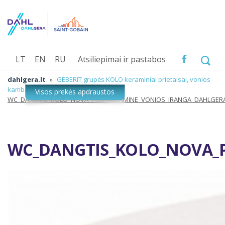
LT
EN
RU
Atsiliepimai ir pastabos
dahlgera.lt
»
GEBERIT grupės KOLO keraminiai prietaisai, vonios
kambario įranga
»
WC_DANGTIS_KOLO_NOVA_PRO_KERAMINE_VONIOS_IRANGA_DAHLGER
WC_DANGTIS_KOLO_NOVA_