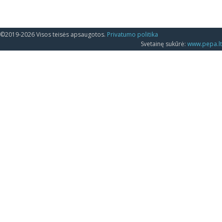
©2019-2026 Visos teisės apsaugotos.
Privatumo politika
Svetainę sukūrė:
www.pepa.lt