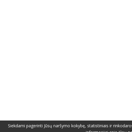
Siekdami pagerinti Jūsų naršymo kokybę, statistiniais ir rinkodaro