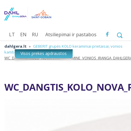
LT
EN
RU
Atsiliepimai ir pastabos
dahlgera.lt
»
GEBERIT grupės KOLO keraminiai prietaisai, vonios
kambario įranga
»
WC_DANGTIS_KOLO_NOVA_PRO_KERAMINE_VONIOS_IRANGA_DAHLGER
WC_DANGTIS_KOLO_NOVA_