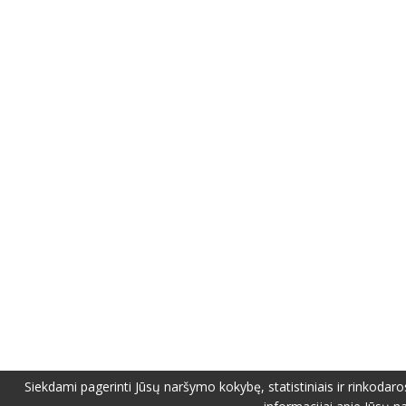
Siekdami pagerinti Jūsų naršymo kokybę, statistiniais ir rinkodaro