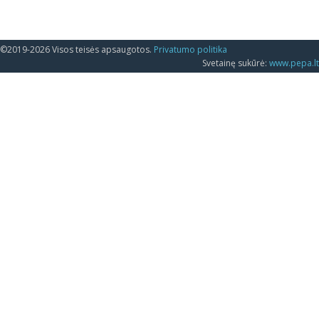
©2019-2026 Visos teisės apsaugotos.
Privatumo politika
Svetainę sukūrė:
www.pepa.lt