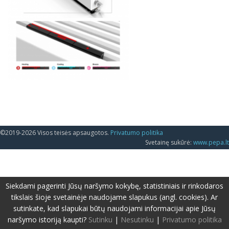
©2019-2026 Visos teisės apsaugotos.
Privatumo politika
Svetainę sukūrė:
www.pepa.lt
Siekdami pagerinti Jūsų naršymo kokybę, statistiniais ir rinkodaros
tikslais šioje svetainėje naudojame slapukus (angl. cookies). Ar
sutinkate, kad slapukai būtų naudojami informacijai apie Jūsų
naršymo istoriją kaupti?
Sutinku
|
Nesutinku
|
Privatumo politika