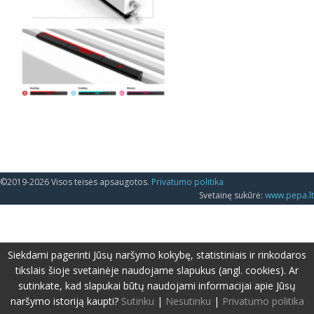
©2019-2026 Visos teisės apsaugotos.
Privatumo politika
Svetainę sukūrė:
www.pepa.lt
Siekdami pagerinti Jūsų naršymo kokybę, statistiniais ir rinkodaros
tikslais šioje svetainėje naudojame slapukus (angl. cookies). Ar
sutinkate, kad slapukai būtų naudojami informacijai apie Jūsų
naršymo istoriją kaupti?
Sutinku
|
Nesutinku
|
Privatumo politika