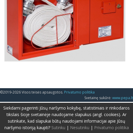
©2019-2026 Visos teisės apsaugotos.
Privatumo politika
Svetainę sukūrė:
www.pepa.lt
Siekdami pagerinti Jūsų naršymo kokybę, statistiniais ir rinkodaros
tikslais šioje svetainėje naudojame slapukus (angl. cookies). Ar
sutinkate, kad slapukai būtų naudojami informacijai apie Jūsų
naršymo istoriją kaupti?
Sutinku
|
Nesutinku
|
Privatumo politika