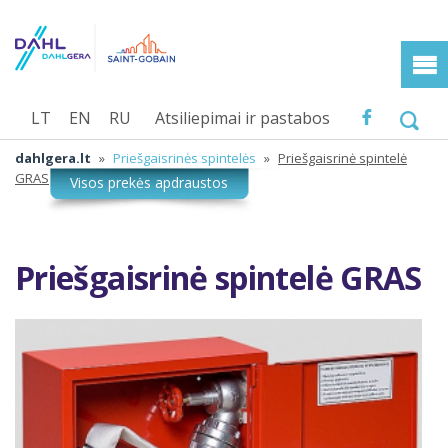
LT
EN
RU
Atsiliepimai ir pastabos
dahlgera.lt
»
Priešgaisrinės spintelės
»
Priešgaisrinė spintelė
GRAS
Priešgaisrinė spintelė GRAS