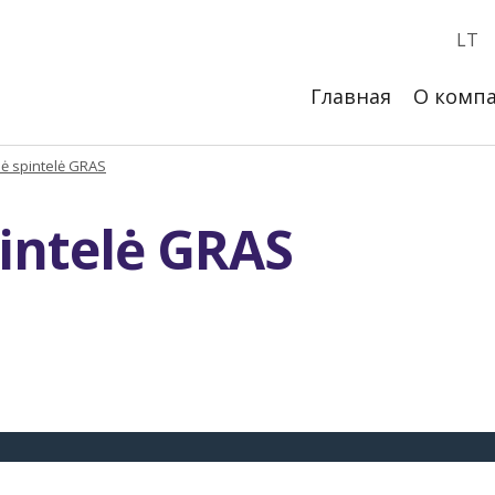
LT
Главная
О комп
nė spintelė GRAS
pintelė GRAS