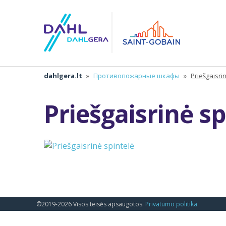
dahlgera.lt
»
Противопожарные шкафы
»
Priešgaisri
Priešgaisrinė s
©2019-2026 Visos teisės apsaugotos.
Privatumo politika