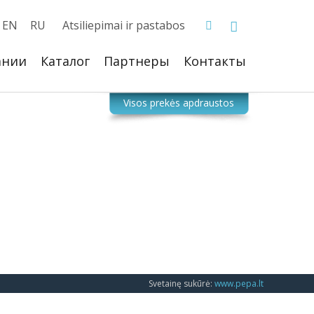
EN
RU
Atsiliepimai ir pastabos
ании
Каталог
Партнеры
Контакты
Svetainę sukūrė:
www.pepa.lt