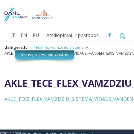
LT
EN
RU
Atsiliepimai ir pastabos
dahlgera.lt
»
TECE flex vamzdžių sistema
»
AKLE_TECE_FLEX_VAMZDZIU_SISTEMA_VIDAUS_VANDENTIEKIS_VAMZDY
AKLE_TECE_FLEX_VAMZDZI
AKLE_TECE_FLEX_VAMZDZIU_SISTEMA_VIDAUS_VANDEN
©2019-2026 Visos teisės apsaugotos.
Privatumo politika