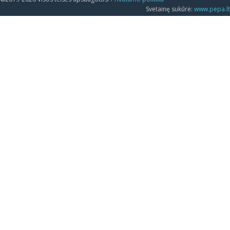
Svetainę sukūrė:
www.pepa.lt