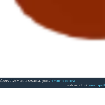
©2019-2026 Visos teisės apsaugotos.
Privatumo politika
Svetainę sukūrė:
www.pepa.lt