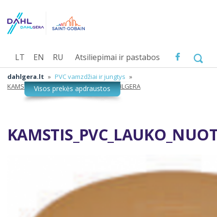
LT
EN
RU
Atsiliepimai ir pastabos
dahlgera.lt
»
PVC vamzdžiai ir jungtys
»
KAMSTIS_PVC_LAUKO_NUOTEKOS_DAHLGERA
KAMSTIS_PVC_LAUKO_NUO