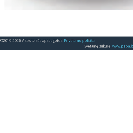
©2019-2026 Visos teisės apsaugotos.
Privatumo politika
Svetainę sukūrė:
www.pepa.lt