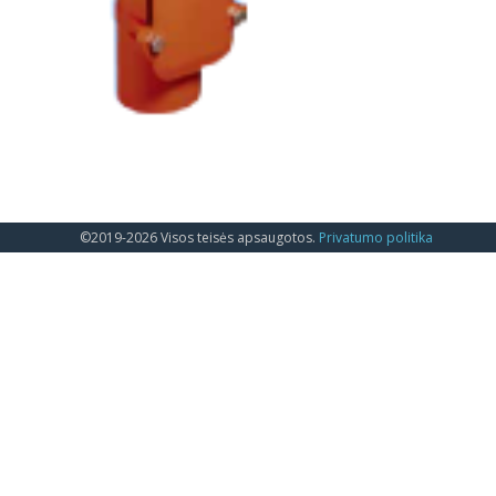
©2019-2026 Visos teisės apsaugotos.
Privatumo politika