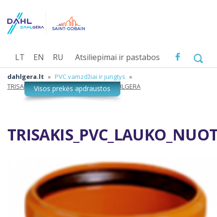
LT
EN
RU
Atsiliepimai ir pastabos
dahlgera.lt
»
PVC vamzdžiai ir jungtys
»
TRISAKIS_PVC_LAUKO_NUOTEKOS_DAHLGERA
TRISAKIS_PVC_LAUKO_NUO