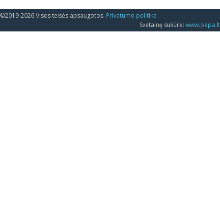
©2019-2026 Visos teisės apsaugotos.
Privatumo politika
Svetainę sukūrė:
www.pepa.lt