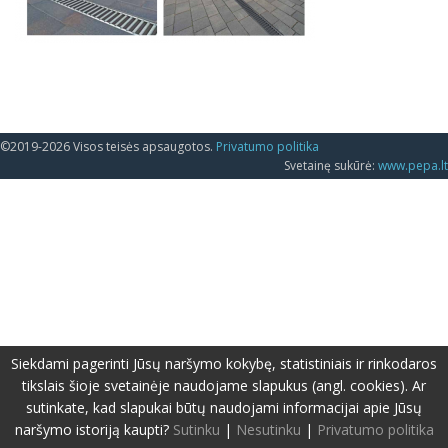
©2019-2026 Visos teisės apsaugotos.
Privatumo politika
Svetainę sukūrė:
www.pepa.lt
Siekdami pagerinti Jūsų naršymo kokybę, statistiniais ir rinkodaros
tikslais šioje svetainėje naudojame slapukus (angl. cookies). Ar
sutinkate, kad slapukai būtų naudojami informacijai apie Jūsų
naršymo istoriją kaupti?
Sutinku
|
Nesutinku
|
Privatumo politika