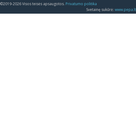
©2019-2026 Visos teisės apsaugotos.
Privatumo politika
Svetainę sukūrė:
www.pepa.lt