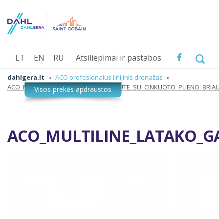
LT
EN
RU
Atsiliepimai ir pastabos
dahlgera.lt
»
ACO profesionalus linijinis drenažas
»
ACO_MULTILINE_LATAKO_GALINE_SIENUTE_SU_CINKUOTO_PLIENO_BRI
ACO_MULTILINE_LATAKO_G