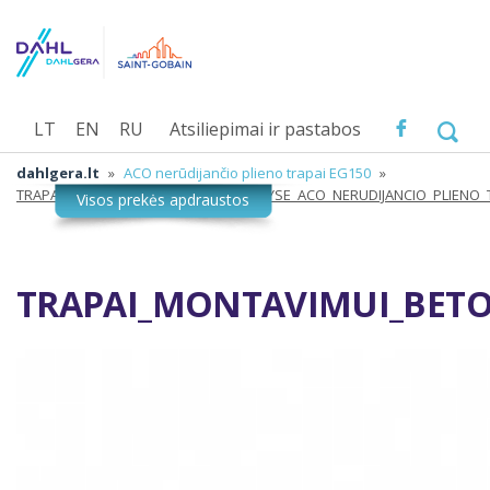
LT
EN
RU
Atsiliepimai ir pastabos
dahlgera.lt
»
ACO nerūdijančio plieno trapai EG150
»
TRAPAI_MONTAVIMUI_BETONO_GRINDYSE_ACO_NERUDIJANCIO_PLIENO_
TRAPAI_MONTAVIMUI_BETO