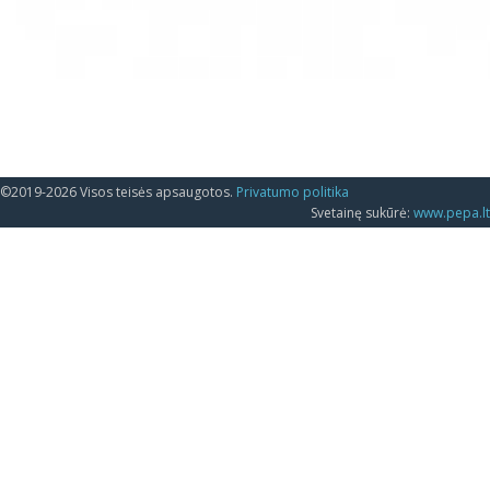
©2019-2026 Visos teisės apsaugotos.
Privatumo politika
Svetainę sukūrė:
www.pepa.lt