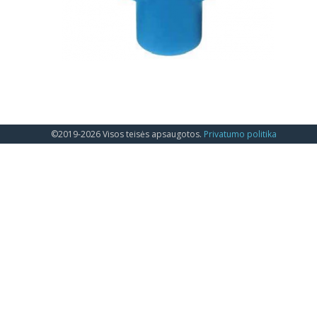
©2019-2026 Visos teisės apsaugotos.
Privatumo politika