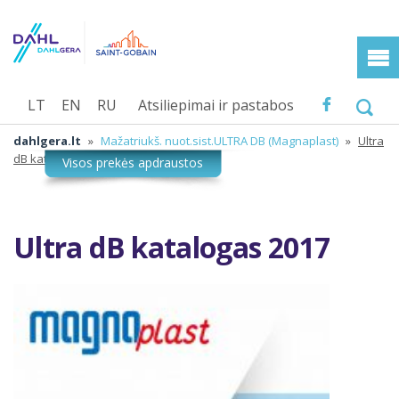
LT
EN
RU
Atsiliepimai ir pastabos
dahlgera.lt
»
Mažatriukš. nuot.sist.ULTRA DB (Magnaplast)
»
Ultra
dB katalogas 2017
Ultra dB katalogas 2017