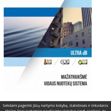
Siekdami pagerinti Jūsų naršymo kokybę, statistiniais ir rinkodaros
tikslais šioje svetainėje naudojame slapukus (angl. cookies). Ar