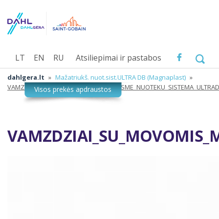
LT
EN
RU
Atsiliepimai ir pastabos
dahlgera.lt
»
Mažatriukš. nuot.sist.ULTRA DB (Magnaplast)
»
VAMZDZIAI_SU_MOVOMIS_MAZATRIUKSME_NUOTEKU_SISTEMA_ULTRA
VAMZDZIAI_SU_MOVOMIS_