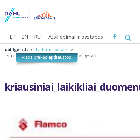
LT
EN
RU
Atsiliepimai ir pastabos
dahlgera.lt
»
Tvirtinimo detalės
»
kriausiniai_laikikliai_duomenu_lapas_Dahlgera.lt
kriausiniai_laikikliai_duome