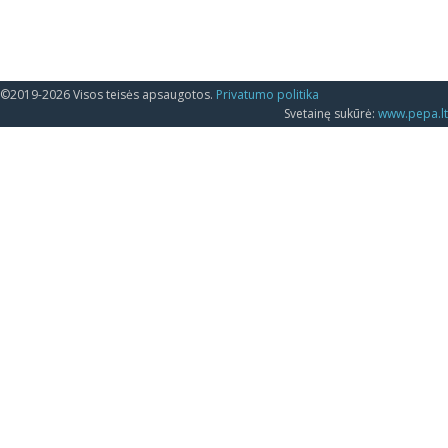
©2019-2026 Visos teisės apsaugotos.
Privatumo politika
Svetainę sukūrė:
www.pepa.lt