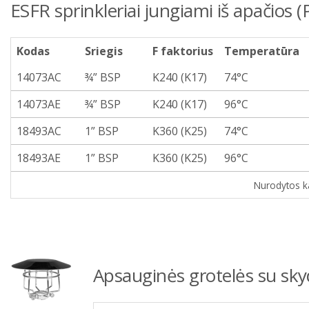
ESFR sprinkleriai jungiami iš apačios 
Kodas
Sriegis
F faktorius
Temperatūra
14073AC
¾” BSP
K240 (K17)
74°C
14073AE
¾” BSP
K240 (K17)
96°C
18493AC
1” BSP
K360 (K25)
74°C
18493AE
1” BSP
K360 (K25)
96°C
Nurodytos k
Apsauginės grotelės su skyd