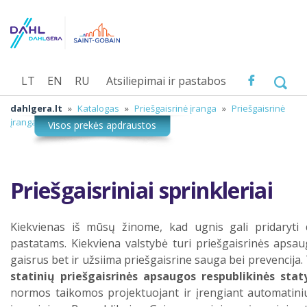
LT
EN
RU
Atsiliepimai ir pastabos
dahlgera.lt
»
Katalogas
»
Priešgaisrinė įranga
»
Priešgaisrinė
įranga
»
Priešgaisriniai sprinkleriai
Priešgaisriniai sprinkleriai
Kiekvienas iš mūsų žinome, kad ugnis gali pridaryti
pastatams. Kiekviena valstybė turi priešgaisrinės apsau
gaisrus bet ir užsiima priešgaisrine sauga bei prevencija.
statinių priešgaisrinės apsaugos respublikinės sta
normos taikomos projektuojant ir įrengiant automatinius