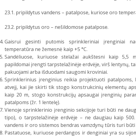
23.1. pripildytus vandens – patalpose, kuriose oro tempe
23.2. pripildytus oro – nešildomose patalpose.
Gaisrui gesinti putomis sprinkleriniai įrenginiai 
temperatūra ne žemesnė kaip +5 °C.
Sandėliuose, kuriuose stelažai aukštesni kaip 5,5 m,
papildomai įrengti tarpstelažinėje erdvėje, virš lentynų, t
pakuojami arba išduodami saugomi kroviniai.
Sprinklerinius įrenginius reikia projektuoti patalpoms, 
atvejį, kai jie skirti tik stogo konstrukcinių elementų ap
kaip 20 m, stogo konstrukcijų apsaugai įrenginių para
patalpoms (žr. 1 lentelę).
Vienoje sprinklerinio įrenginio sekcijoje turi būti ne dau
tipo), o tarpstelažinėje erdvėje – ne daugiau kaip 500
vandens ir oro sistemos bendras vamzdynų tūris turi būti 
Pastatuose, kuriuose perdangos ir denginiai yra su sijom