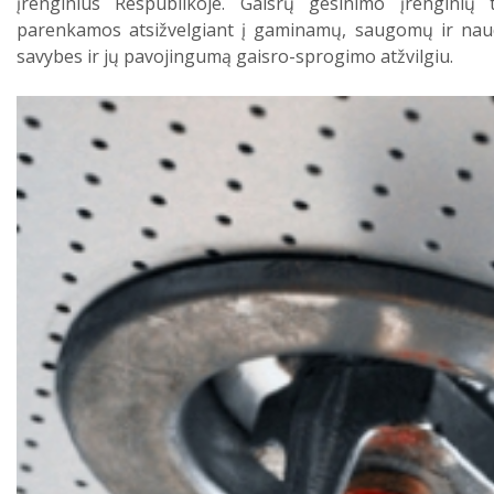
įrenginius Respublikoje. Gaisrų gesinimo įrenginių
parenkamos atsižvelgiant į gaminamų, saugomų ir nau
savybes ir jų pavojingumą gaisro-sprogimo atžvilgiu.