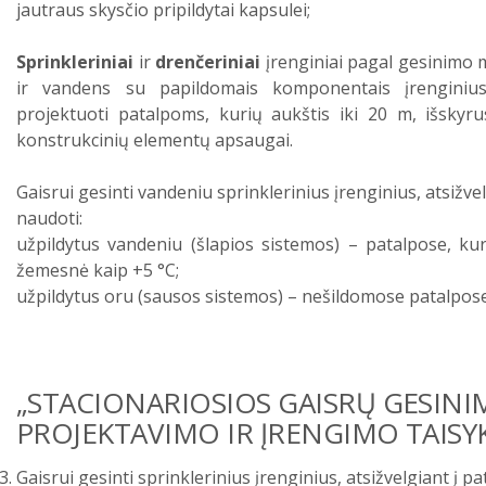
jautraus skysčio pripildytai kapsulei;
Sprinkleriniai
ir
drenčeriniai
įrenginiai pagal gesinimo 
ir vandens su papildomais komponentais įrenginius. 
projektuoti patalpoms, kurių aukštis iki 20 m, išskyrus 
konstrukcinių elementų apsaugai.
Gaisrui gesinti vandeniu sprinklerinius įrenginius, atsižve
naudoti:
užpildytus vandeniu (šlapios sistemos) – patalpose, k
žemesnė kaip +5 °C;
užpildytus oru (sausos sistemos) – nešildomose patalpose
„
STACIONARIOSIOS GAISRŲ GESINI
PROJEKTAVIMO IR ĮRENGIMO TAISY
Gaisrui gesinti sprinklerinius įrenginius, atsižvelgiant į p