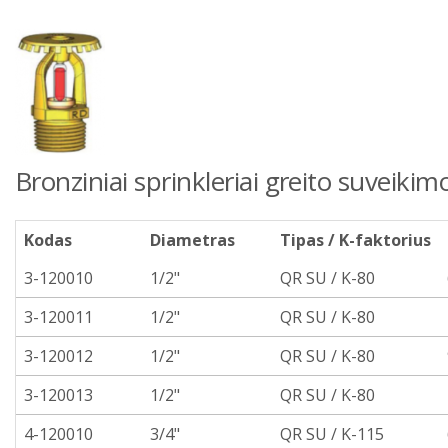
Bronziniai sprinkleriai greito suveikim
Kodas
Diametras
Tipas / K-faktorius
3-120010
1/2"
QR SU / K-80
3-120011
1/2"
QR SU / K-80
3-120012
1/2"
QR SU / K-80
3-120013
1/2"
QR SU / K-80
4-120010
3/4"
QR SU / K-115