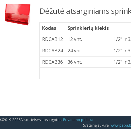
Dėžutė atsarginiams sprin
Kodas
Sprinklerių kiekis
RDCAB12
12 vnt.
1/2" ir 
RDCAB24
24 vnt.
1/2" ir 
RDCAB36
36 vnt.
1/2" ir 
©2019-2026 Visos teisės apsaugotos.
Privatumo politika
Svetainę sukūrė:
www.pepa.lt