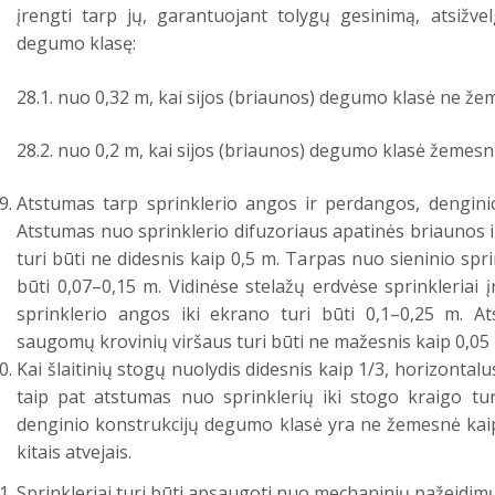
įrengti tarp jų, garantuojant tolygų gesinimą, atsižvel
degumo klasę:
28.1. nuo 0,32 m, kai sijos (briaunos) degumo klasė ne že
28.2. nuo 0,2 m, kai sijos (briaunos) degumo klasė žemesnė
Atstumas tarp sprinklerio angos ir perdangos, dengini
Atstumas nuo sprinklerio difuzoriaus apatinės briaunos 
turi būti ne didesnis kaip 0,5 m. Tarpas nuo sieninio spri
būti 0,07–0,15 m. Vidinėse stelažų erdvėse sprinkleriai
sprinklerio angos iki ekrano turi būti 0,1–0,25 m. A
saugomų krovinių viršaus turi būti ne mažesnis kaip 0,05
Kai šlaitinių stogų nuolydis didesnis kaip 1/3, horizontalu
taip pat atstumas nuo sprinklerių iki stogo kraigo tur
denginio konstrukcijų degumo klasė yra ne žemesnė kaip 
kitais atvejais.
Sprinkleriai turi būti apsaugoti nuo mechaninių pažeidim