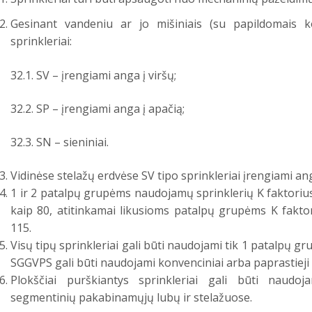
Gesinant vandeniu ar jo mišiniais (su papildomais 
sprinkleriai:
32.1. SV – įrengiami anga į viršų;
32.2. SP – įrengiami anga į apačią;
32.3. SN – sieniniai.
Vidinėse stelažų erdvėse SV tipo sprinkleriai įrengiami ang
1 ir 2 patalpų grupėms naudojamų sprinklerių K faktoriu
kaip 80, atitinkamai likusioms patalpų grupėms K fakt
115.
Visų tipų sprinkleriai gali būti naudojami tik 1 patalpų g
SGGVPS gali būti naudojami konvenciniai arba paprastieji s
Plokščiai purškiantys sprinkleriai gali būti naudoj
segmentinių pakabinamųjų lubų ir stelažuose.