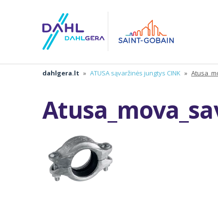
dahlgera.lt
»
ATUSA sąvaržinės jungtys CINK
»
Atusa_m
Atusa_mova_sav