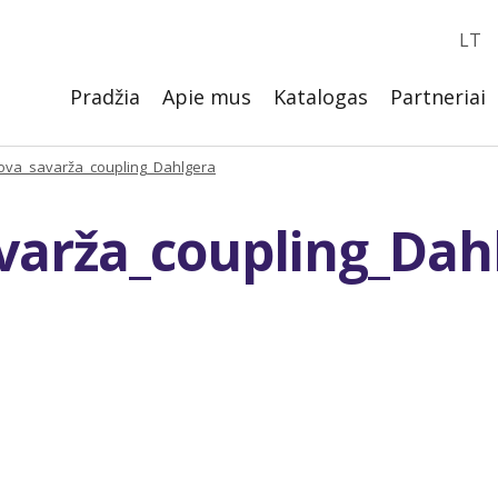
LT
Pradžia
Apie mus
Katalogas
Partneriai
ova_savarža_coupling_Dahlgera
arža_coupling_Dah