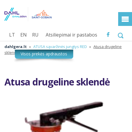
LT
EN
RU
Atsiliepimai ir pastabos
dahlgera.lt
»
ATUSA sąvaržinės jungtys RED
»
Atusa drugeline
sklendė
Atusa drugeline sklendė