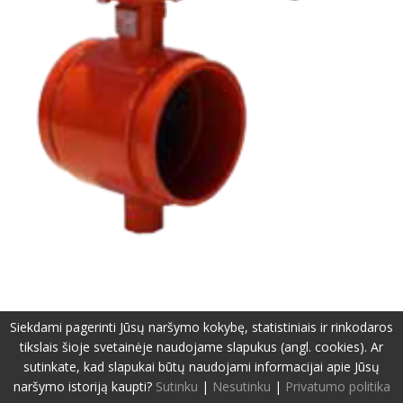
Siekdami pagerinti Jūsų naršymo kokybę, statistiniais ir rinkodaros
tikslais šioje svetainėje naudojame slapukus (angl. cookies). Ar
©2019-2026 Visos teisės apsaugotos.
Privatumo politika
sutinkate, kad slapukai būtų naudojami informacijai apie Jūsų
Svetainę sukūrė:
www.pepa.lt
naršymo istoriją kaupti?
Sutinku
|
Nesutinku
|
Privatumo politika