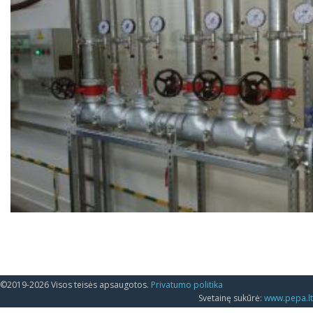
©2019-2026 Visos teisės apsaugotos.
Privatumo politika
Svetainę sukūrė:
www.pepa.lt