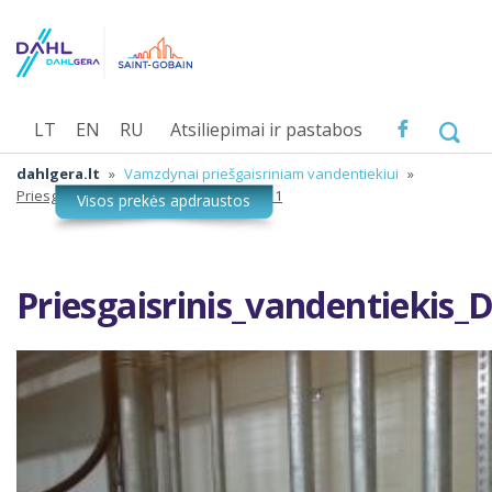
LT
EN
RU
Atsiliepimai ir pastabos
dahlgera.lt
»
Vamzdynai priešgaisriniam vandentiekiui
»
Priesgaisrinis_vandentiekis_Dahlgera_1
Priesgaisrinis_vandentiekis_