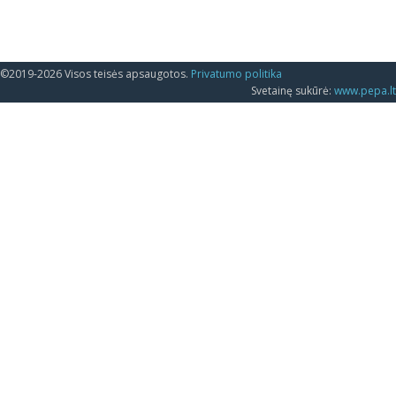
©2019-2026 Visos teisės apsaugotos.
Privatumo politika
Svetainę sukūrė:
www.pepa.lt