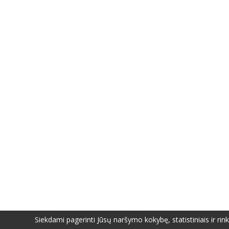
Siekdami pagerinti Jūsų naršymo kokybę, statistiniais ir ri