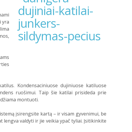
nami
i
yra
lima
nos,
mams
ties
atilus. Kondensaciniuose dujiniuose katiluose
ns ruošimui. Taip šie katilai prisideda prie
eidžiama montuoti.
istemą įsirengsite kartą – ir visam gyvenimui, be
engva valdyti ir jie veikia ypač tyliai. Įsitikinkite