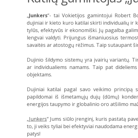
„
Junkers
“- tai Vokietijos gamintojui Robert 
dujiniai ir kieto kuro katilai skirti individualių
tylūs, efektyvūs ir ekonomiški. Jų pagalba gal
lengvai valdyti. Prijungus išmaniuosius termo
savaitės ar atostogų rėžimus. Taip sutaupant ši
Dujinio šildymo sistemų yra įvairių variantų
ar individualiems namams. Taip pat didelie
objektams.
Dujiniai katilai
pagal savo veikimo principą sk
papildomai iš išmetamųjų dujų (dūmų) konden
energijos taupymo ir globalinio oro atšilimo ma
„
Junkers
“ Jums siūlo įrenginį, kuris pastatą pa
to, ji veiks tyliai bei efektyviai naudodama energij
patys!