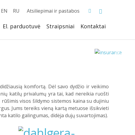
EN
RU
Atsiliepimai ir pastabos
El. parduotuvė
Straipsniai
Kontaktai
 didžiausią komfortą. Dėl savo dydžio ir veikimo
inių katilų privalumų yra tai, kad nereikia ruošti
o rūšimis visos šildymo sistemos kaina su dujiniu
gus. Jums tereiks vieną kartą metuose išsikvieti
nta katilo galingumas, didėja dujų suvartojimas).