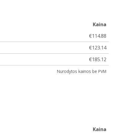
Kaina
€114.88
€123.14
€185.12
Nurodytos kainos be PVM
Kaina