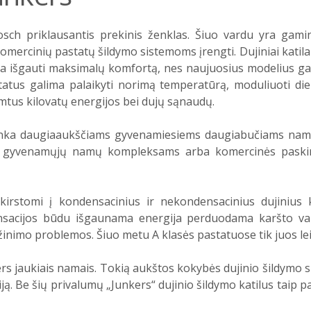
Bosch priklausantis prekinis ženklas. Šiuo vardu yra gami
 ir komercinių pastatų šildymo sistemoms įrengti.
Dujiniai katila
ima išgauti maksimalų komfortą, nes naujuosius modelius ga
status galima palaikyti norimą temperatūrą, moduliuoti die
mtus kilovatų energijos bei dujų sąnaudų.
. Tinka daugiaaukščiams gyvenamiesiems daugiabučiams na
ms gyvenamųjų namų kompleksams arba komercinės paskir
irstomi į kondensacinius ir nekondensacinius dujinius k
sacijos būdu išgaunama energija perduodama karšto vande
žinimo problemos. Šiuo metu A klasės pastatuose tik juos l
vers jaukiais namais. Tokią aukštos kokybės dujinio šildymo s
ą. Be šių privalumų „Junkers“ dujinio šildymo katilus taip pat l