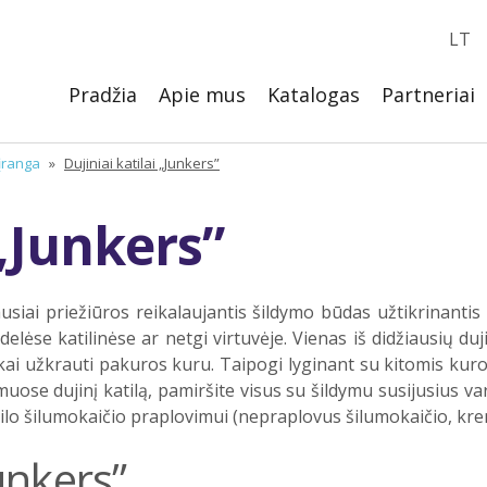
LT
Pradžia
Apie mus
Katalogas
Partneriai
 įranga
»
Dujiniai katilai „Junkers”
 „Junkers”
usiai priežiūros reikalaujantis šildymo būdas užtikrinantis
delėse katilinėse ar netgi virtuvėje. Vienas iš didžiausių duj
škai užkrauti pakuros kuru. Taipogi lyginant su kitomis kur
ose dujinį katilą, pamiršite visus su šildymu susijusius var
atilo šilumokaičio praplovimui (nepraplovus šilumokaičio, kre
unkers”