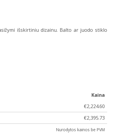
ižymi išskirtiniu dizainu. Balto ar juodo stiklo
Kaina
€2,224.60
€2,395.73
Nurodytos kainos be PVM