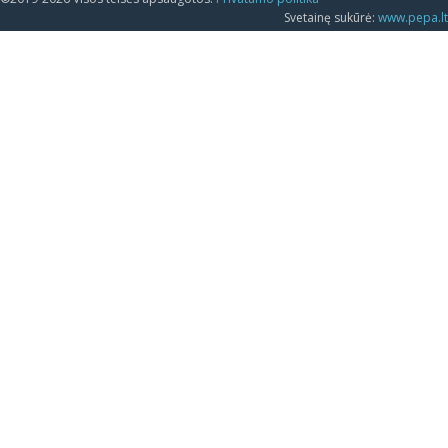
Svetainę sukūrė:
www.pepa.lt