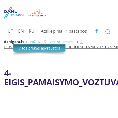
LT
EN
RU
Atsiliepimai ir pastabos
dahlgera.lt
»
Vožtuvai šildymo sistemoms
»
4-
EIGIS_PAMAISYMO_VOZTUVAS_VRG140_DUOMENU_LAPAI_VOZTUVAI_SI
4-
EIGIS_PAMAISYMO_VOZTUV