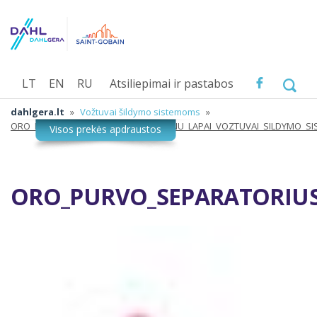
LT
EN
RU
Atsiliepimai ir pastabos
dahlgera.lt
»
Vožtuvai šildymo sistemoms
»
ORO_PURVO_SEPARATORIUS_DUOMENU_LAPAI_VOZTUVAI_SILDYMO_SIS
ORO_PURVO_SEPARATORIUS