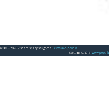
©2019-2026 Visos teisės apsaugotos.
Privatumo politika
Svetainę sukūrė:
www.pepa.lt