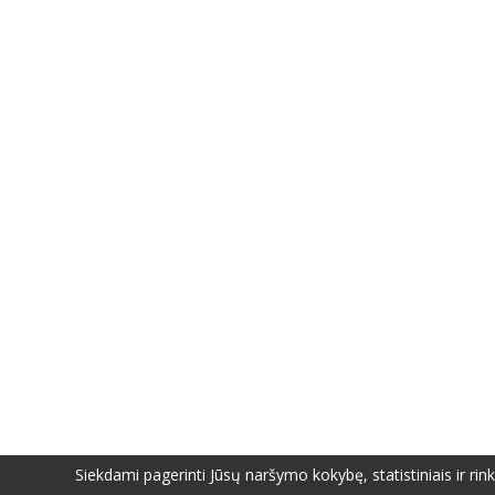
Siekdami pagerinti Jūsų naršymo kokybę, statistiniais ir ri