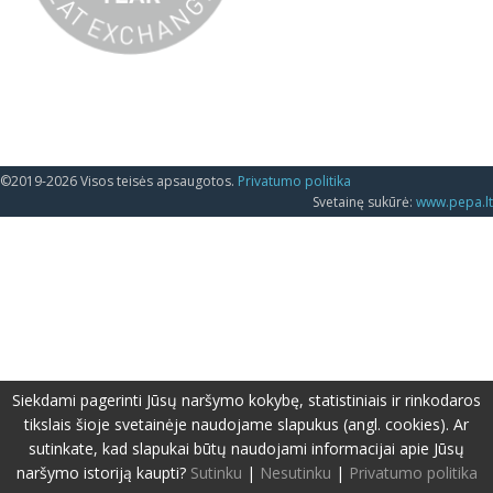
©2019-2026 Visos teisės apsaugotos.
Privatumo politika
Svetainę sukūrė:
www.pepa.lt
Siekdami pagerinti Jūsų naršymo kokybę, statistiniais ir rinkodaros
tikslais šioje svetainėje naudojame slapukus (angl. cookies). Ar
sutinkate, kad slapukai būtų naudojami informacijai apie Jūsų
naršymo istoriją kaupti?
Sutinku
|
Nesutinku
|
Privatumo politika