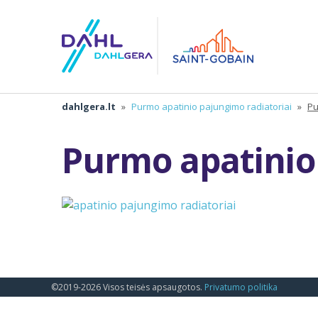
dahlgera.lt
»
Purmo apatinio pajungimo radiatoriai
»
Pu
Purmo apatinio 
©2019-2026 Visos teisės apsaugotos.
Privatumo politika