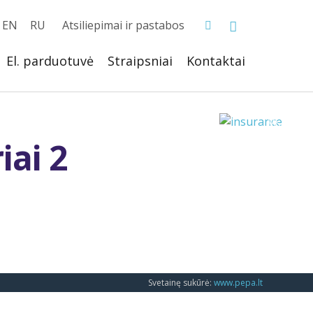
EN
RU
Atsiliepimai ir pastabos
El. parduotuvė
Straipsniai
Kontaktai
iai 2
Svetainę sukūrė:
www.pepa.lt