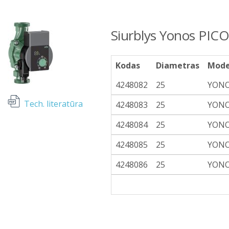
Siurblys Yonos PIC
Kodas
Diametras
Mode
4248082
25
YONO
Tech. literatūra
4248083
25
YONO
4248084
25
YONO
4248085
25
YONO
4248086
25
YONO