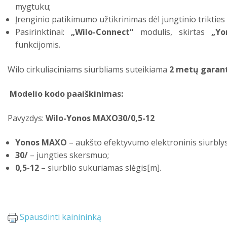
mygtuku;
Įrenginio patikimumo užtikrinimas dėl jungtinio triktie
Pasirinktinai:
„Wilo-Connect“
modulis, skirtas
„Y
funkcijomis.
Wilo cirkuliaciniams siurbliams suteikiama
2 metų garant
Modelio kodo paaiškinimas:
Pavyzdys:
Wilo-Yonos MAXO30/0,5-12
Yonos MAXO
– aukšto efektyvumo elektroninis siurblys
30/
– jungties skersmuo;
0,5-12
– siurblio sukuriamas slėgis[m].
Spausdinti kainininką