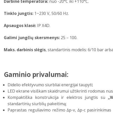
Darbinė temperatūra:
nuo -20°C iki +110°C.
Tinklo jungtis:
1~230 V, 50/60 Hz.
Apsaugos klasė:
IP X4D.
Galimi jungčių skersmenys:
25 – 100.
Maks. darbinis slėgis
, standartinis modelis: 6/10 bar arba
Gaminio privalumai:
Didelio efektyvumo siurbliai energijai taupyti;
LED ekrane visiškam skaidrumui užtikrinti rodomas nusta
Kompaktiška konstrukcija ir elektros jungtis su
„W
standartinių siurblių pakeitimą;
Paprastas reguliavimo režimo ∆p-v, ∆p-c pasirinkimas 