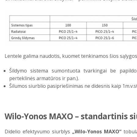
Lentele galima naudotis, kuomet tenkinamos šios sąlygos
Šildymo sistema sumontuota tvarkingai be papild
perteklinės armatūros ir pan.).
Šilumos siurblio pasipriešinimas ne didesnis kaip 1m.v.st
Wilo-Yonos MAXO – standartinis s
Didelio efektyvumo siurblys
„Wilo-Yonos MAXO“
tobula