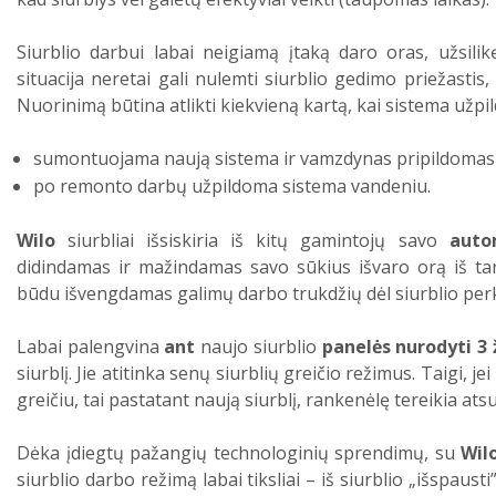
Siurblio darbui labai neigiamą įtaką daro oras, užsili
situacija neretai gali nulemti siurblio gedimo priežastis,
Nuorinimą būtina atlikti kiekvieną kartą, kai sistema užpil
sumontuojama naują sistema ir vamzdynas pripildomas
po remonto darbų užpildoma sistema vandeniu.
Wilo
siurbliai išsiskiria iš kitų gamintojų savo
auto
didindamas ir mažindamas savo sūkius išvaro orą iš tar
būdu išvengdamas galimų darbo trukdžių dėl siurblio pe
Labai palengvina
ant
naujo siurblio
panelės nurodyti 3 
siurblį. Jie atitinka senų siurblių greičio režimus. Taigi, j
greičiu, tai pastatant naują siurblį, rankenėlę tereikia atsuk
Dėka įdiegtų pažangių technologinių sprendimų, su
Wil
siurblio darbo režimą labai tiksliai – iš siurblio „išspaus