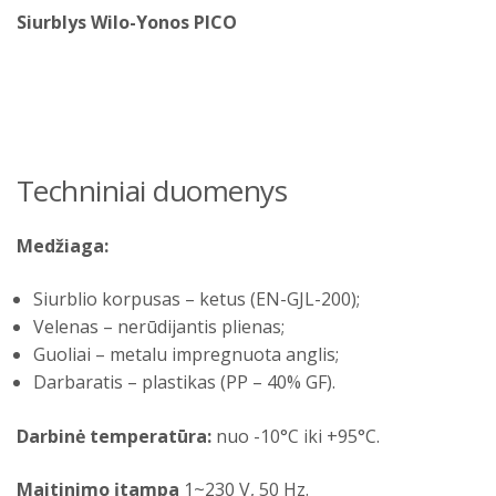
Siurblys Wilo-Yonos PICO
Techniniai duomenys
Medžiaga:
Siurblio korpusas – ketus (EN-GJL-200);
Velenas – nerūdijantis plienas;
Guoliai – metalu impregnuota anglis;
Darbaratis – plastikas (PP – 40% GF).
Darbinė temperatūra:
nuo -10°C iki +95°C.
Maitinimo įtampa
1~230 V, 50 Hz.