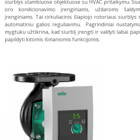
siurblys stambiuose objektuose su HVAC pritaikymu. Siu
oro kondicionavimo įrenginiams, uždaroms šaldym
įrenginiams. Tai cirkuliacinis šlapiojo rotoriaus siurblys 
automatiniu galios reguliavimu. Pagrindiniai nustatymai
mygtuku užtikrina, kad siurblį įrengti ir valdyti labai pa
papildyti kitomis išmaniomis funkcijomis.