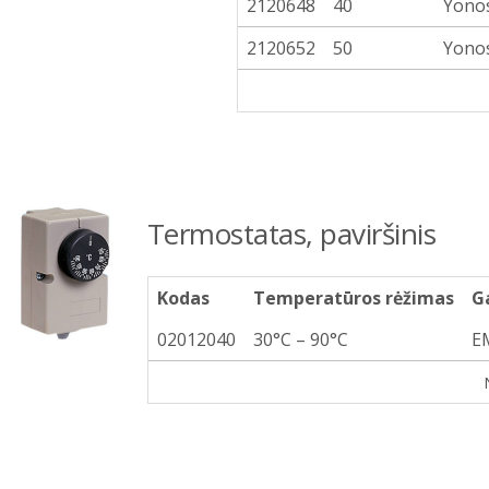
2120648
40
Yono
2120652
50
Yono
Termostatas, paviršinis
Kodas
Temperatūros rėžimas
G
02012040
30°C – 90°C
E