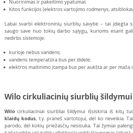
Nuorinimas ir pakeitimo ypatumai;
Kitos funkcijos (elektros vartojimo rodmenys, atsiblokavi
Labai svarbi elektroninių siurblių savybė – tai įdiegta 
saugo save nuo tokių darbo sąlygų, kurioms esant gali i
nedirbs sistemoje:
kurioje nebus vandens;
vandens temperatūra bus per didelė;
elektros maitinimo įtampa bus per aukšta ar per maža i
Wilo cirkuliacinių siurblių šildymu
Wilo
cirkuliaciniai siurbliai šildymui išsiskiria iš kitų
klaidų kodus
, t.y. praneš vartotojui, dėl ko neveikia. 
parodo, dėl kokių priežasčių nesisuka. Tai žymiai paleng
kad siurblys vėl galėtų efektyviai veikti (taupomas laikas).