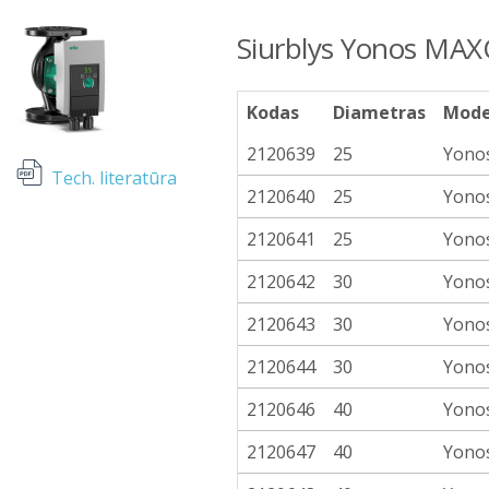
Siurblys Yonos MA
Kodas
Diametras
Mode
2120639
25
Yono
Tech. literatūra
2120640
25
Yono
2120641
25
Yono
2120642
30
Yono
2120643
30
Yono
2120644
30
Yono
2120646
40
Yono
2120647
40
Yono