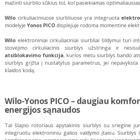
mažinti siurblio sūkius tol, kol pasiekiamas optimaliausias
Wilo
cirkuliaciniuose siurbliuose yra integruota
elektr
modelyje
Yonos PICO
displėjuje rodoma momentinė elektr
Wilo
elektroniniai cirkuliaciniai siurbliai šildymui turi 
stovėjimo cirkuliacinis siurblys užstringa ir nesi
atsiblokavimo funkcija
, kurios metu siurblys bando ats
siurblys grįžta į nustatytus parametrus, jei nepavyksta 
klaidos kodą.
Wilo-Yonos PICO – daugiau komfor
energijos sąnaudos
Tai šlapio rotoriaus apytakinis siurblys su sriegine ju
integruotu elektroniniu galios valdymo įtaisu. Siurbly