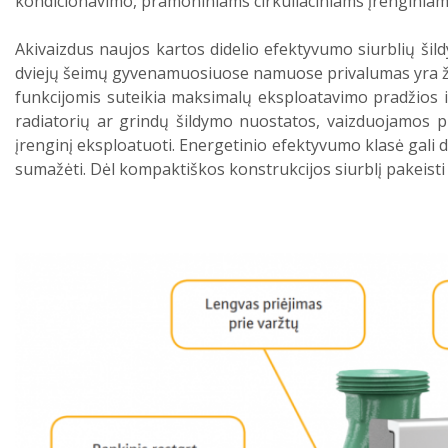
kondicionavimo, pramoniniams cirkuliaciniams įrenginiam
Akivaizdus naujos kartos didelio efektyvumo siurblių šil
dviejų šeimų gyvenamuosiuose namuose privalumas yra ža
funkcijomis suteikia maksimalų eksploatavimo pradžios 
radiatorių ar grindų šildymo nuostatos, vaizduojamos p
įrenginį eksploatuoti. Energetinio efektyvumo klasė gali d
sumažėti. Dėl kompaktiškos konstrukcijos siurblį pakeisti