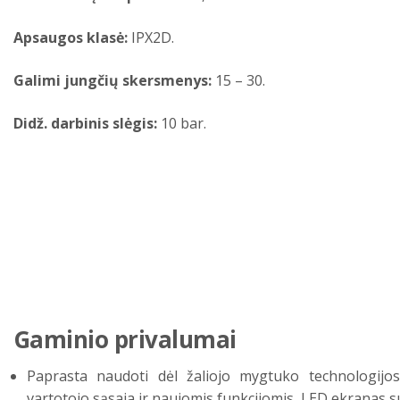
Apsaugos klasė:
IPX2D.
Galimi jungčių skersmenys:
15 – 30.
Didž. darbinis slėgis:
10 bar.
Gaminio privalumai
Paprasta naudoti dėl žaliojo mygtuko technologijos,
vartotojo sąsaja ir naujomis funkcijomis, LED ekranas s