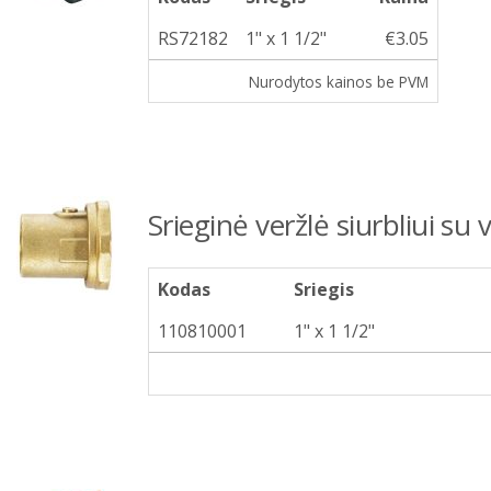
RS72182
1" x 1 1/2"
€3.05
Nurodytos kainos be PVM
Srieginė veržlė siurbliui su
Kodas
Sriegis
110810001
1" x 1 1/2"