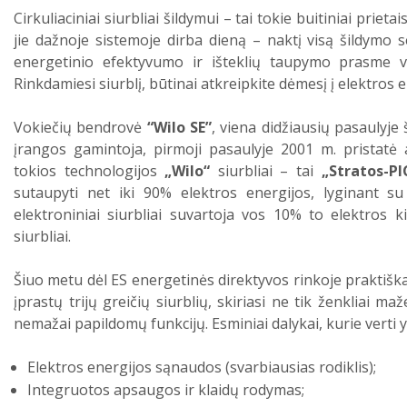
Cirkuliaciniai siurbliai šildymui – tai tokie buitiniai pri
jie dažnoje sistemoje dirba dieną – naktį visą šildymo
energetinio efektyvumo ir išteklių taupymo prasme vis
Rinkdamiesi siurblį, būtinai atkreipkite dėmesį į elektros e
Vokiečių bendrovė
“Wilo SE”
, viena didžiausių pasaulyje
įrangos gamintoja, pirmoji pasaulyje 2001 m. pristatė a
tokios technologijos
„Wilo“
siurbliai – tai
„Stratos-PI
sutaupyti net iki 90% elektros energijos, lyginant su 
elektroniniai siurbliai suvartoja vos 10% to elektros k
siurbliai.
Šiuo metu dėl ES energetinės direktyvos rinkoje praktiškai l
įprastų trijų greičių siurblių, skiriasi ne tik ženkliai ma
nemažai papildomų funkcijų. Esminiai dalykai, kurie verti
Elektros energijos sąnaudos (svarbiausias rodiklis);
Integruotos apsaugos ir klaidų rodymas;