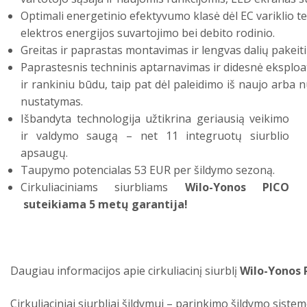
Optimali energetinio efektyvumo klasė dėl EC variklio t
elektros energijos suvartojimo bei debito rodinio.
Greitas ir paprastas montavimas ir lengvas dalių pakeit
Paprastesnis techninis aptarnavimas ir didesnė eksploa
ir rankiniu būdu, taip pat dėl paleidimo iš naujo arba 
nustatymas.
Išbandyta technologija užtikrina geriausią veikimo
ir valdymo saugą – net 11 integruotų siurblio
apsaugų.
Taupymo potencialas 53 EUR per šildymo sezoną.
Cirkuliaciniams siurbliams
Wilo-Yonos PICO
suteikiama 5 metų garantija!
Daugiau informacijos apie cirkuliacinį siurblį
Wilo-Yonos 
Cirkuliaciniai siurbliai šildymui – parinkimo šildymo siste