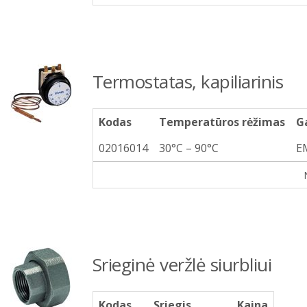
Termostatas, kapiliarinis
Kodas
Temperatūros rėžimas
G
02016014
30°C – 90°C
E
Srieginė veržlė siurbliui
Kodas
Sriegis
Kaina