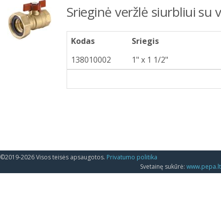
Srieginė veržlė siurbliui su
Kodas
Sriegis
138010002
1" x 1 1/2"
©2019-2026 Visos teisės apsaugotos.
Privatumo politika
Svetainę sukūrė:
www.pepa.lt