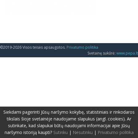
©2019-2026 Visos teisės apsaugotos.
Privatumo politika
Svetainę sukūrė:
www.pepa.lt
Siekdami pagerinti Jūsų naršymo kokybę, statistiniais ir rinkodaros
tikslais šioje svetainėje naudojame slapukus (angl. cookies). Ar
sutinkate, kad slapukai būtų naudojami informacijai apie Jūsų
naršymo istoriją kaupti?
Sutinku
|
Nesutinku
|
Privatumo politika