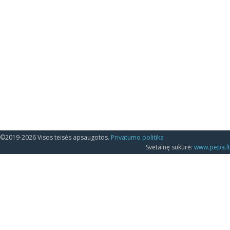
©2019-2026 Visos teisės apsaugotos.
Privatumo politika
Svetainę sukūrė:
www.pepa.lt