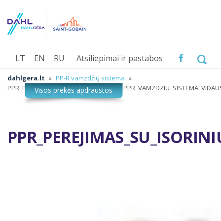
LT
EN
RU
Atsiliepimai ir pastabos
dahlgera.lt
»
PP-R vamzdžių sistema
»
PPR_PEREJIMAS_SU_ISORINIU_SRIEGIU_PPR_VAMZDZIU_SISTEMA_VIDA
PPR_PEREJIMAS_SU_ISORIN