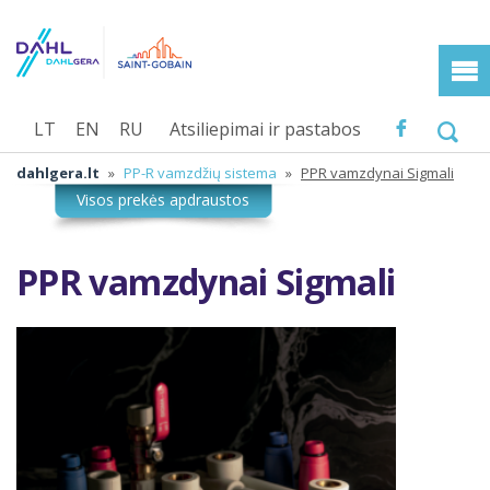
LT
EN
RU
Atsiliepimai ir pastabos
dahlgera.lt
»
PP-R vamzdžių sistema
»
PPR vamzdynai Sigmali
PPR vamzdynai Sigmali