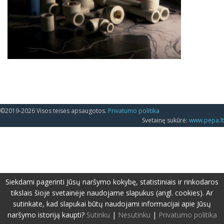
©2019-2026 Visos teisės apsaugotos.
Privatumo politika
Svetainę sukūrė:
www.pepa.lt
Siekdami pagerinti Jūsų naršymo kokybę, statistiniais ir rinkodaros
tikslais šioje svetainėje naudojame slapukus (angl. cookies). Ar
sutinkate, kad slapukai būtų naudojami informacijai apie Jūsų
naršymo istoriją kaupti?
Sutinku
|
Nesutinku
|
Privatumo politika