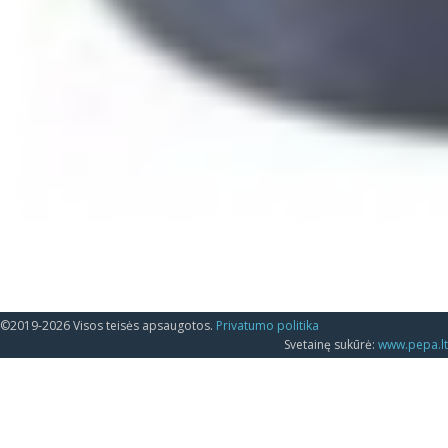
©2019-2026 Visos teisės apsaugotos.
Privatumo politika
Svetainę sukūrė:
www.pepa.lt