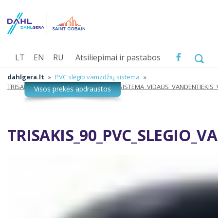
LT
EN
RU
Atsiliepimai ir pastabos
dahlgera.lt
»
PVC slėgio vamzdžių sistema
»
TRISAKIS_90_PVC_SLEGIO_VAMZDZIU_SISTEMA_VIDAUS_VANDENTIEKIS
TRISAKIS_90_PVC_SLEGIO_