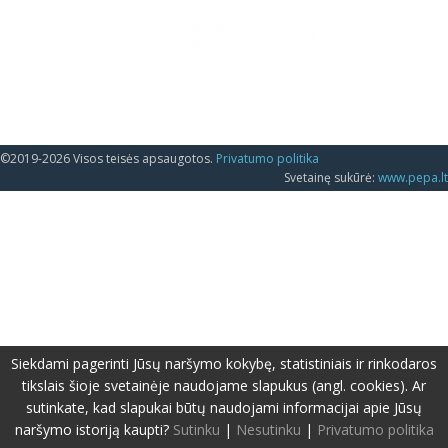
©2019-2026 Visos teisės apsaugotos.
Privatumo politika
Svetainę sukūrė:
www.pepa.lt
Siekdami pagerinti Jūsų naršymo kokybę, statistiniais ir rinkodaros
tikslais šioje svetainėje naudojame slapukus (angl. cookies). Ar
sutinkate, kad slapukai būtų naudojami informacijai apie Jūsų
naršymo istoriją kaupti?
Sutinku
|
Nesutinku
|
Privatumo politika