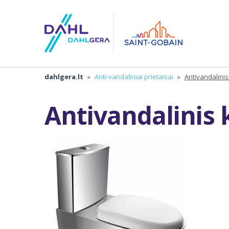
dahlgera.lt
»
Anti-vandaliniai prietaisai
»
Antivandalini
Antivandalinis 