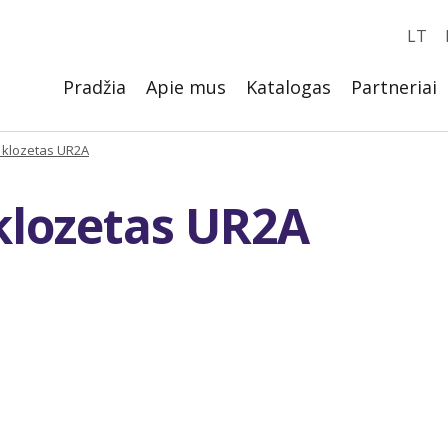
LT
Pradžia
Apie mus
Katalogas
Partneriai
s klozetas UR2A
klozetas UR2A