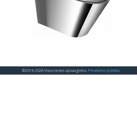
©2019-2026 Visos teisės apsaugotos.
Privatumo politika