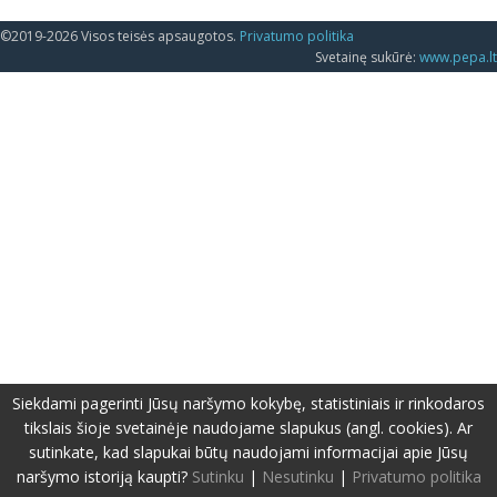
©2019-2026 Visos teisės apsaugotos.
Privatumo politika
Svetainę sukūrė:
www.pepa.lt
Siekdami pagerinti Jūsų naršymo kokybę, statistiniais ir rinkodaros
tikslais šioje svetainėje naudojame slapukus (angl. cookies). Ar
sutinkate, kad slapukai būtų naudojami informacijai apie Jūsų
naršymo istoriją kaupti?
Sutinku
|
Nesutinku
|
Privatumo politika