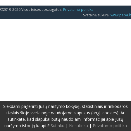
©2019-2026 Visos teisės apsaugotos.
Privatumo politika
Svetainę sukūrė:
www.pepa.lt
Siekdami pagerinti Jūsų naršymo kokybę, statistiniais ir rinkodaros
tikslais šioje svetainėje naudojame slapukus (angl. cookies). Ar
sutinkate, kad slapukai būtų naudojami informacijai apie Jūsų
naršymo istoriją kaupti?
Sutinku
|
Nesutinku
|
Privatumo politika