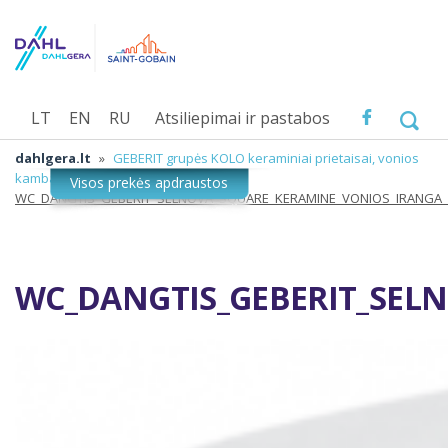
LT
EN
RU
Atsiliepimai ir pastabos
dahlgera.lt
»
GEBERIT grupės KOLO keraminiai prietaisai, vonios
kambario įranga
»
WC_DANGTIS_GEBERIT_SELNOVA_SQUARE_KERAMINE_VONIOS_IRANGA
WC_DANGTIS_GEBERIT_SEL