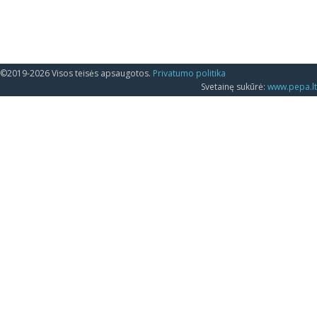
©2019-2026 Visos teisės apsaugotos.
Privatumo politika
Svetainę sukūrė:
www.pepa.lt