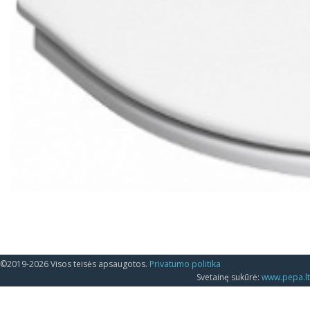
©2019-2026 Visos teisės apsaugotos.
Privatumo politika
Svetainę sukūrė:
www.pepa.lt