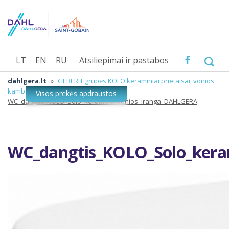
LT
EN
RU
Atsiliepimai ir pastabos
dahlgera.lt
»
GEBERIT grupės KOLO keraminiai prietaisai, vonios
kambario įranga
»
WC_dangtis_KOLO_Solo_keramine_vonios_iranga_DAHLGERA
WC_dangtis_KOLO_Solo_ker