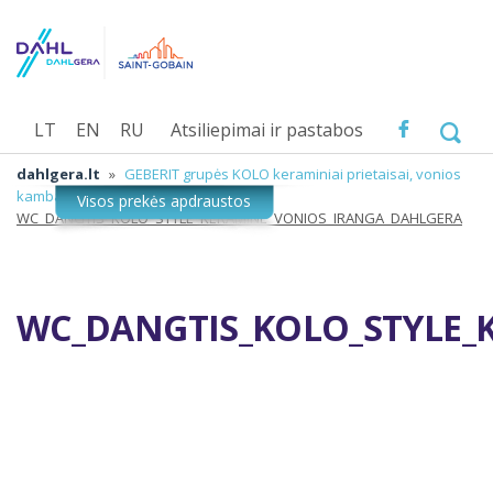
LT
EN
RU
Atsiliepimai ir pastabos
dahlgera.lt
»
GEBERIT grupės KOLO keraminiai prietaisai, vonios
kambario įranga
»
WC_DANGTIS_KOLO_STYLE_KERAMINE_VONIOS_IRANGA_DAHLGERA
WC_DANGTIS_KOLO_STYLE_