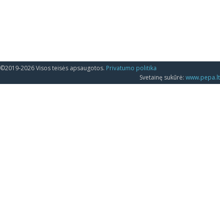
©2019-2026 Visos teisės apsaugotos.
Privatumo politika
Svetainę sukūrė:
www.pepa.lt