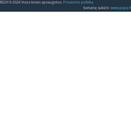
©2019-2026 Visos teisės apsaugotos.
Privatumo politika
Svetainę sukūrė:
www.pepa.lt