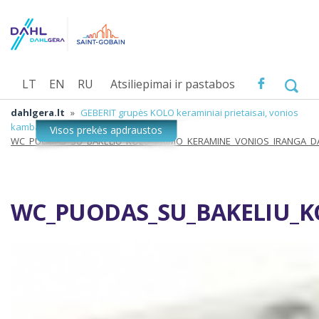
LT
EN
RU
Atsiliepimai ir pastabos
dahlgera.lt
»
GEBERIT grupės KOLO keraminiai prietaisai, vonios
kambario įranga
»
WC_PUODAS_SU_BAKELIU_KOLO_PRIMO_KERAMINE_VONIOS_IRANGA_D
WC_PUODAS_SU_BAKELIU_K