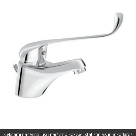
Siekdami pagerinti Jūsų naršymo kokybę, statistiniais ir rinkodaros