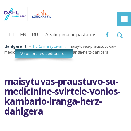
LT
EN
RU
Atsiliepimai ir pastabos
dahlgera.lt
»
HERZ maišytuvai
»
maisytuvas-praustuvo-su-
medicinine-svirtele-vonios-kambario-iranga-herz-dahlgera
maisytuvas-praustuvo-su-
medicinine-svirtele-vonios-
kambario-iranga-herz-
dahlgera