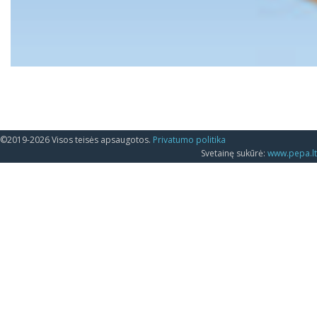
©2019-2026 Visos teisės apsaugotos.
Privatumo politika
Svetainę sukūrė:
www.pepa.lt