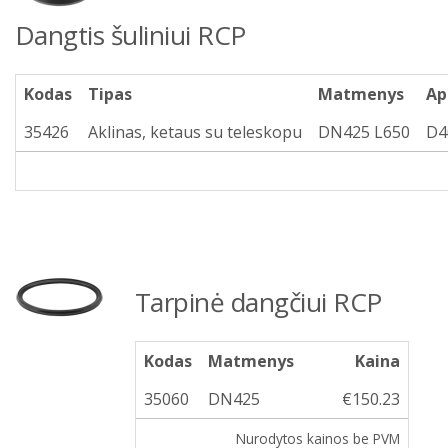
Dangtis šuliniui RCP
Kodas
Tipas
Matmenys
Ap
35426
Aklinas, ketaus su teleskopu
DN425 L650
D4
Tarpinė dangčiui RCP
Kodas
Matmenys
Kaina
35060
DN425
€150.23
Nurodytos kainos be PVM