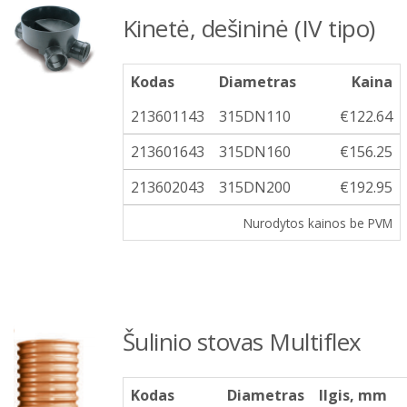
Kinetė, dešininė (IV tipo)
Kodas
Diametras
Kaina
213601143
315DN110
€122.64
213601643
315DN160
€156.25
213602043
315DN200
€192.95
Nurodytos kainos be PVM
Šulinio stovas Multiflex
Kodas
Diametras
Ilgis, mm