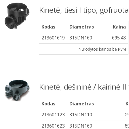
Kinetė, tiesi I tipo, gofruota
Kodas
Diametras
Kaina
213601619
315DN160
€95.43
Nurodytos kainos be PVM
Kinetė, dešininė / kairinė II
Kodas
Diametras
K
213601123
315DN110
€
213601623
315DN160
€