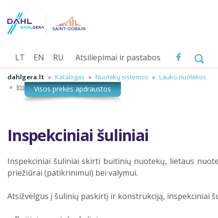
LT
EN
RU
Atsiliepimai ir pastabos
dahlgera.lt
»
Katalogas
»
Nuotėkų sistemos
»
Lauko nuotėkos
»
Inspekciniai šuliniai
Inspekciniai šuliniai
Inspekciniai šuliniai skirti buitinių nuotekų, lietaus n
priežiūrai (patikrinimui) bei valymui.
Atsižvelgus į šulinių paskirtį ir konstrukciją, inspekciniai šu