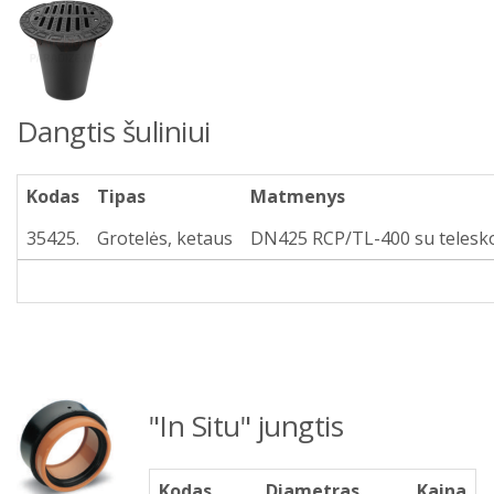
Dangtis šuliniui
Kodas
Tipas
Matmenys
35425.
Grotelės, ketaus
DN425 RCP/TL-400 su telesk
"In Situ" jungtis
Kodas
Diametras
Kaina