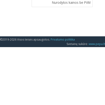
Nurodytos kainos be PVM
©2019-2026 Visos teisės apsaugotos.
Privatumo politika
Svetainę sukūrė:
www.pepa.lt