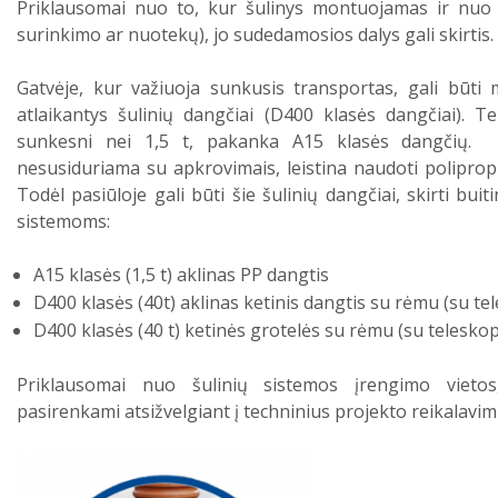
Priklausomai nuo to, kur šulinys montuojamas ir nuo jo
surinkimo ar nuotekų), jo sudedamosios dalys gali skirtis.
Gatvėje, kur važiuoja sunkusis transportas, gali būti
atlaikantys šulinių dangčiai (D400 klasės dangčiai). T
sunkesni nei 1,5 t, pakanka A15 klasės dangčių. Ž
nesusiduriama su apkrovimais, leistina naudoti poliprop
Todėl pasiūloje gali būti šie šulinių dangčiai, skirti bui
sistemoms:
A15 klasės (1,5 t) aklinas PP dangtis
D400 klasės (40t) aklinas ketinis dangtis su rėmu (su t
D400 klasės (40 t) ketinės grotelės su rėmu (su teleskopi
Priklausomai nuo šulinių sistemos įrengimo vieto
pasirenkami atsižvelgiant į techninius projekto reikalavim