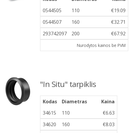
0544505
110
€19.09
0544507
160
€32.71
293742097
200
€67.92
Nurodytos kainos be PVM
"In Situ" tarpiklis
Kodas
Diametras
Kaina
34615
110
€6.63
34620
160
€8.03