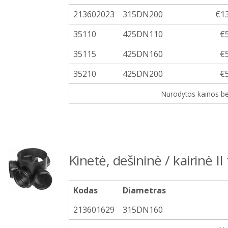
213602023
315DN200
€13
35110
425DN110
€
35115
425DN160
€
35210
425DN200
€
Nurodytos kainos b
Kinetė, dešininė / kairinė II
Kodas
Diametras
213601629
315DN160