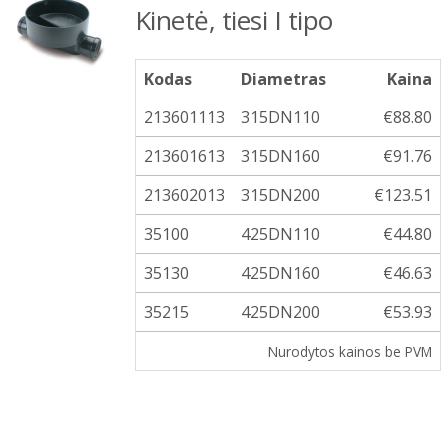
Kinetė, tiesi I tipo
Kodas
Diametras
Kaina
213601113
315DN110
€88.80
213601613
315DN160
€91.76
213602013
315DN200
€123.51
35100
425DN110
€44.80
35130
425DN160
€46.63
35215
425DN200
€53.93
Nurodytos kainos be PVM