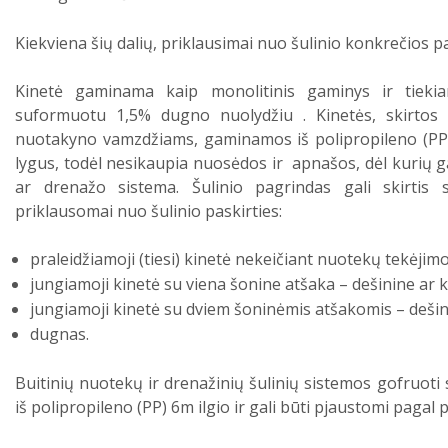
Kiekviena šių dalių, priklausimai nuo šulinio konkrečios pas
Kinetė gaminama kaip monolitinis gaminys ir tiekia
suformuotu 1,5% dugno nuolydžiu . Kinetės, skirt
nuotakyno vamzdžiams, gaminamos iš polipropileno (PP). 
lygus, todėl nesikaupia nuosėdos ir apnašos, dėl kurių g
ar drenažo sistema. Šulinio pagrindas gali skirtis 
priklausomai nuo šulinio paskirties:
praleidžiamoji (tiesi) kinetė nekeičiant nuotekų tekėjimo
jungiamoji kinetė su viena šonine atšaka – dešinine ar k
jungiamoji kinetė su dviem šoninėmis atšakomis – dešini
dugnas.
Buitinių nuotekų ir drenažinių šulinių sistemos gofruot
iš polipropileno (PP) 6m ilgio ir gali būti pjaustomi pagal p