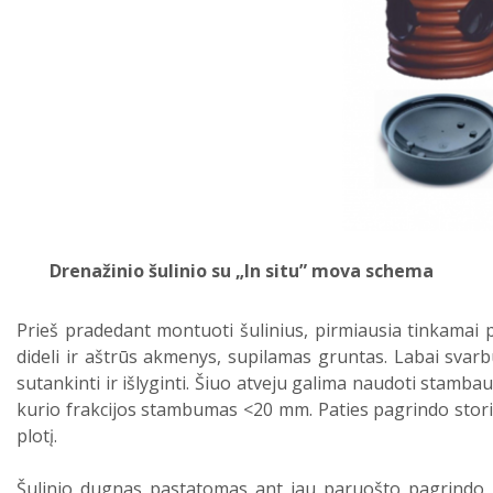
Drenažinio šulinio su „In situ” mova schema
Prieš pradedant montuoti šulinius, pirmiausia tinkamai p
dideli ir aštrūs akmenys, supilamas gruntas. Labai svarb
sutankinti ir išlyginti. Šiuo atveju galima naudoti stamb
kurio frakcijos stambumas <20 mm. Paties pagrindo storis
plotį.
Šulinio dugnas pastatomas ant jau paruošto pagrindo i