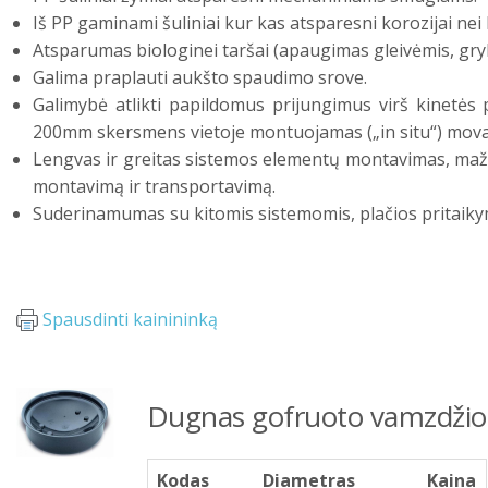
Iš PP gaminami šuliniai kur kas atsparesni korozijai nei 
Atsparumas biologinei taršai (apaugimas gleivėmis, grybe
Galima praplauti aukšto spaudimo srove.
Galimybė atlikti papildomus prijungimus virš kinetė
200mm skersmens vietoje montuojamas („in situ“) mova
Lengvas ir greitas sistemos elementų montavimas, maža
montavimą ir transportavimą.
Suderinamumas su kitomis sistemomis, plačios pritaik
Spausdinti kainininką
Dugnas gofruoto vamzdžio
Kodas
Diametras
Kaina