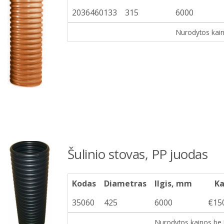
2036460133
315
6000
Nurodytos kai
Šulinio stovas, PP juodas
Kodas
Diametras
Ilgis, mm
Ka
35060
425
6000
€15
Nurodytos kainos be