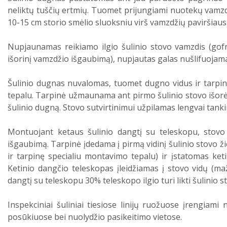
neliktų tuščių ertmių. Tuomet prijungiami nuotekų vamzdž
10-15 cm storio smėlio sluoksniu virš vamzdžių paviršiaus
Nupjaunamas reikiamo ilgio šulinio stovo vamzdis (gofr
išorinį vamzdžio išgaubimą), nupjautas galas nušlifuojam
Šulinio dugnas nuvalomas, tuomet dugno vidus ir tarpi
tepalu. Tarpinė užmaunama ant pirmo šulinio stovo išorės
šulinio dugną. Stovo sutvirtinimui užpilamas lengvai tan
Montuojant ketaus šulinio dangtį su teleskopu, stovo
išgaubimą. Tarpinė įdedama į pirmą vidinį šulinio stovo ži
ir tarpinę specialiu montavimo tepalu) ir įstatomas keti
Ketinio dangčio teleskopas įleidžiamas į stovo vidų (ma
dangtį su teleskopu 30% teleskopo ilgio turi likti šulinio s
Inspekciniai šuliniai tiesiose linijų ruožuose įrengiami
posūkiuose bei nuolydžio pasikeitimo vietose.