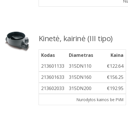
Nu
Kinetė, kairinė (III tipo)
Kodas
Diametras
Kaina
213601133
315DN110
€122.64
213601633
315DN160
€156.25
213602033
315DN200
€192.95
Nurodytos kainos be PVM