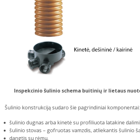
Inspekcinio šulinio schema buitinių ir lietaus nu
Šulinio konstrukciją sudaro šie pagrindiniai komponentai:
šulinio dugnas arba kinetė su profiliuota latakine dalim
šulinio stovas – gofruotas vamzdis, atliekantis šulinio š
dangtis su rėmu.