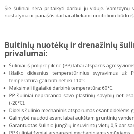
Šie šuliniai nėra pritaikyti darbui jų viduje. Vamzdynų 
nustatymai ir panašūs darbai atliekami nuotoliniu būdu iš
Buitinių nuotėkų ir drenažinių šul
privalumai:
Šuliniai iš polipropileno (PP) labai atsparūs agresyvio
Išlaiko didesnius temperatūrinius svyravimus už 
temperatūra gali būti net iki 110°C.
Maksimali ilgalaikė darbinė temperatūra: 60°C.
PP šuliniai nepraranda savo plastinių savybių net e
(-20°C).
Didelis šulinio mechaninis atsparumas esant didelėms 
Galimybė naudoti esant labai aukštam gruntinių vandenų
Garantuotas šulinio jungčių ir suvirintų vietų 0,5 bar s
PP šuliniai žymiai atsparesni mechaniniams smūgiams.