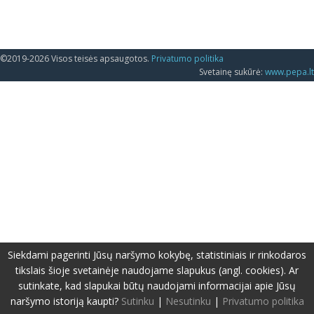
©2019-2026 Visos teisės apsaugotos.
Privatumo politika
Svetainę sukūrė:
www.pepa.lt
Siekdami pagerinti Jūsų naršymo kokybę, statistiniais ir rinkodaros
tikslais šioje svetainėje naudojame slapukus (angl. cookies). Ar
sutinkate, kad slapukai būtų naudojami informacijai apie Jūsų
naršymo istoriją kaupti?
Sutinku
|
Nesutinku
|
Privatumo politika