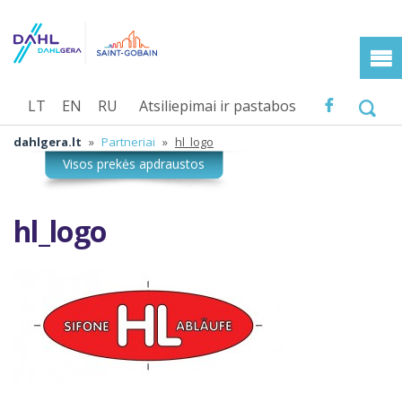
LT
EN
RU
Atsiliepimai ir pastabos
dahlgera.lt
»
Partneriai
»
hl_logo
hl_logo